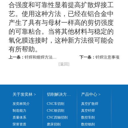
合强度和可靠性显着提高扩散焊接工
艺。
使用这种方法，已经在铝合金中
产生了具有与母材一样高的剪切强度
的可靠粘合。
当将其他材料与稳定的
氧化膜连接时，这种新方法很可能会
有所帮助。
上一条：
钎焊和熔焊方法的区别
下一条：
钎焊注意事项
[返回]
关于发奕林 >
切削解决方案 >
产品中心 >
发奕林简介
CNC车切削
真空扩散焊
制造能力
CNC铣切削
真空钎焊
质量体系
CNC四轴切削
数控车削
荣誉资质
磨床切削
数控铣削