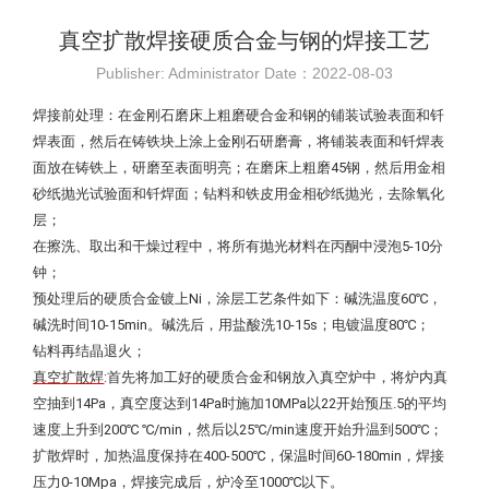
真空扩散焊接硬质合金与钢的焊接工艺
Publisher: Administrator Date：2022-08-03
焊接前处理：在金刚石磨床上粗磨硬合金和钢的铺装试验表面和钎
焊表面，然后在铸铁块上涂上金刚石研磨膏，将铺装表面和钎焊表
面放在铸铁上，研磨至表面明亮；
在磨床上粗磨45钢，然后用金相
砂纸抛光试验面和钎焊面；
钻料和铁皮用金相砂纸抛光，去除氧化
层；
在擦洗、取出和干燥过程中，将所有抛光材料在丙酮中浸泡5-10分
钟；
预处理后的硬质合金镀上Ni，涂层工艺条件如下：碱洗温度60℃，
碱洗时间10-15min。
碱洗后，用盐酸洗10-15s；
电镀温度80℃；
钻料再结晶退火；
真空扩散焊
:首先将加工好的硬质合金和钢放入真空炉中，将炉内真
空抽到14Pa，真空度达到14Pa时施加10MPa以22开始预压.5的平均
速度上升到200℃ ℃/min，然后以25℃/min速度开始升温到500℃；
扩散焊时，加热温度保持在400-500℃，保温时间60-180min，焊接
压力0-10Mpa，焊接完成后，炉冷至1000℃以下。