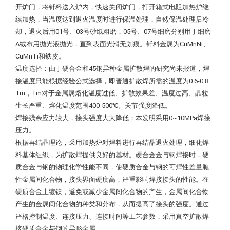
开炉门，将钎料送入炉内，快速关闭炉门，打开箱式电阻加热炉继
续加热，当温度达到退火温度时进行保温处理，自然保温处理后冷
却，退火后用01号、03号砂纸粗磨，05号、07号细磨分别用于细磨
A绒布用抛光液抛光，直到表面光滑无划痕。钎料金属为CuMnNi、
CuMnTi和铁皮。
温度选择：由于硬合金和45钢异种金属扩散焊的研究尚未报道，焊
接温度只能根据经验公式选择，即普通扩散焊所需的温度为0.6-0.8
Tm，Tm对于金属属熔化温度过低、扩散效果差、温度过高、晶粒
生长严重、熔化温度范围400-500℃。关节强度降低。
焊接残余应力较大，接头强度大大降低；
本发明采用0~10MPa焊接
压力。
根据再结晶理论，采用加热炉对焊料进行再结晶退火处理，细化焊
料基体组织，为扩散焊提供良好的基材。
硬合金金与钢焊接时，硬
质合金与钢的物理化学性能不同，使硬质合金与钢的可焊性差量脆
性金属间化合物，接头界面硬度高，严重影响焊接接头的性能。
在
硬质合金上镀镍，避免或减少金属间化合物的产生，
金属间化合物
产生的金属间化合物的种类和分布，从而提高了接头的强度。
通过
严格控制温度、连接压力、连接时间等工艺参数，采用真空扩散焊
接硬质合金与钢的异形金属。