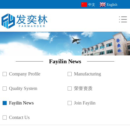
中文
English
Fayilin News
Company Profile
Manufacturing
Quality System
荣誉资质
Fayilin News
Join Fayilin
Contact Us