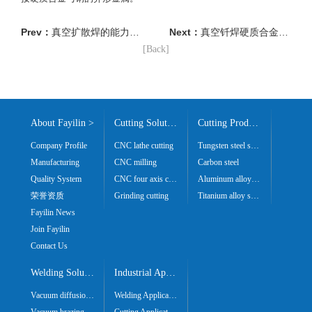
Prev：
真空扩散焊的能力以及好处
Next：
真空钎焊硬质合金/钢工具
[Back]
About Fayilin >
Cutting Solutions >
Cutting Products >
Company Profile
CNC lathe cutting
Tungsten steel series
Manufacturing
CNC milling
Carbon steel
Quality System
CNC four axis cutting
Aluminum alloy series
荣誉资质
Grinding cutting
Titanium alloy series
Fayilin News
Join Fayilin
Contact Us
Welding Solutions >
Industrial Application >
Vacuum diffusion welding
Welding Application