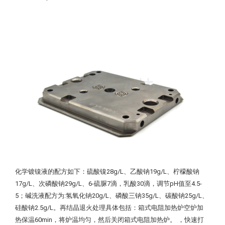
化学镀镍液的配方如下：硫酸镍28g/L、乙酸钠19g/L、柠檬酸钠
17g/L、次磷酸钠29g/L、6-硫脲7滴，乳酸30滴，调节pH值至4.5-
5；
碱洗液配方为:氢氧化钠20g/L、磷酸三钠35g/L、碳酸钠25g/L、
硅酸钠2.5g/L。
再结晶退火处理具体包括：箱式电阻加热炉空炉加
热保温60min，将炉温均匀，然后关闭箱式电阻加热炉。 ，快速打